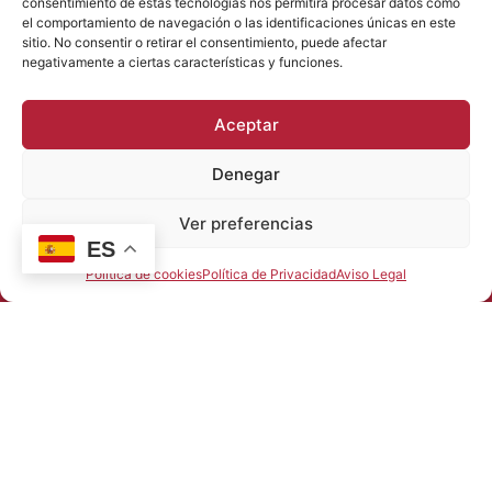
consentimiento de estas tecnologías nos permitirá procesar datos como
el comportamiento de navegación o las identificaciones únicas en este
sitio. No consentir o retirar el consentimiento, puede afectar
negativamente a ciertas características y funciones.
Aceptar
Denegar
Ver preferencias
ES
Política de cookies
Política de Privacidad
Aviso Legal
JUGUETES DOÑA FLOR
Calle Cervantes nº 15 46007 VALENCIA
96 351 45 22
info@juguetesdonaflor.com
Política de Privacidad
Aviso Legal
Política de Cookies