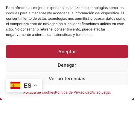
Para ofrecer las mejores experiencias, utilizamos tecnologías como las
cookies para almacenar y/o acceder a la información del dispositivo. El
Ver el Producto
consentimiento de estas tecnologías nos permitirá procesar datos como
el comportamiento de navegación o las identificaciones únicas en este
sitio. No consentir o retirar el consentimiento, puede afectar
negativamente a ciertas características y funciones.
Aceptar
Denegar
Ver preferencias
ES
Política de cookies
Política de Privacidad
Aviso Legal
JUGUETES DOÑA FLOR
Calle Cervantes nº 15 46007 VALENCIA
96 351 45 22
info@juguetesdonaflor.com
Política de Privacidad
Aviso Legal
Política de Cookies