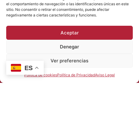
el comportamiento de navegación o las identificaciones únicas en este
sitio. No consentir o retirar el consentimiento, puede afectar
negativamente a ciertas características y funciones.
Aceptar
Denegar
Ver preferencias
ES
Política de cookies
Política de Privacidad
Aviso Legal
JUGUETES DOÑA FLOR
Calle Cervantes nº 15 46007 VALENCIA
96 351 45 22
info@juguetesdonaflor.com
Política de Privacidad
Aviso Legal
Política de Cookies