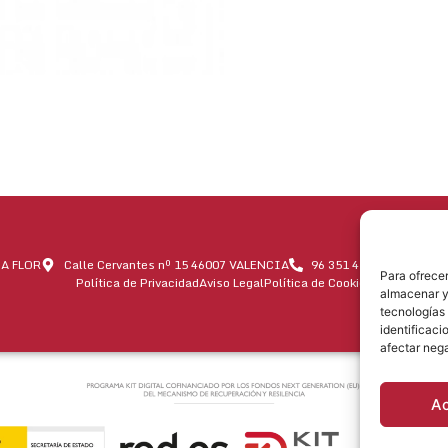
A FLOR
Calle Cervantes nº 15 46007 VALENCIA
96 351 45 22
info@j
Para ofrecer
Política de Privacidad
Aviso Legal
Política de Cookies
almacenar y/
tecnologías
identificaci
afectar nega
A