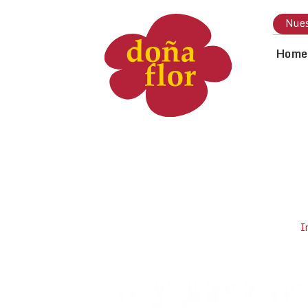
Nues
Home
I