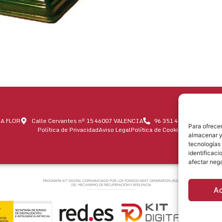
A FLOR
Calle Cervantes nº 15 46007 VALENCIA
96 351 45 22
info@j
Para ofrecer
Política de Privacidad
Aviso Legal
Política de Cookies
almacenar y/
tecnologías
identificaci
afectar nega
A