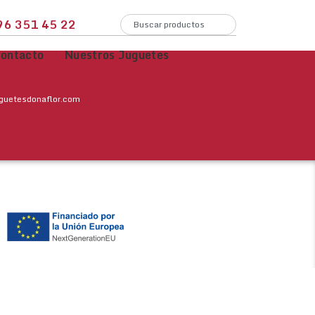
96 351 45 22
ontacto
Nuestros Juguetes
uguetesdonaflor.com