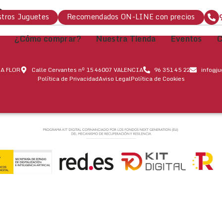
O
tros Juguetes
Recomendados ON-LINE con precios
¿Cómo comprar?
Nuestra Tienda
Eventos
C
A FLOR
Calle Cervantes nº 15 46007 VALENCIA
96 351 45 22
info@j
Política de Privacidad
Aviso Legal
Política de Cookies