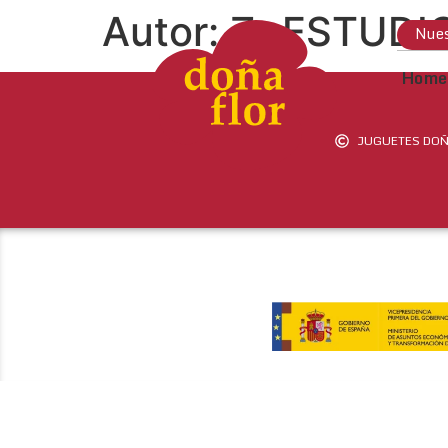
Autor:
Z+ESTUDI
Nues
Home
JUGUETES DOÑ